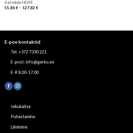
Kattekile HDPE
Price
55,86
€
–
127,82
€
range:
55,86 €
through
127,82 €
E-poe kontaktid
Tel: +372 7330 221
E-post: info@gerko.ee
E-R 8.00-17.00
Isikukaitse
Puhastamine
Liimimine