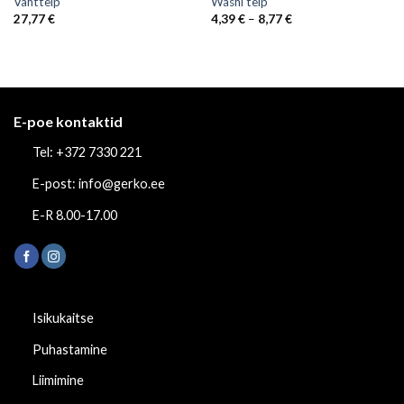
Vahtteip
Washi teip
Price
27,77
€
4,39
€
–
8,77
€
range:
4,39 €
through
8,77 €
E-poe kontaktid
Tel: +372 7330 221
E-post: info@gerko.ee
E-R 8.00-17.00
Isikukaitse
Puhastamine
Liimimine