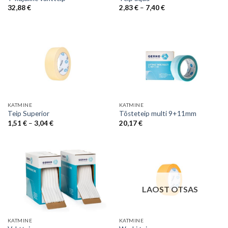
Price
32,88
€
2,83
€
–
7,40
€
range:
2,83 €
through
7,40 €
KATMINE
KATMINE
Teip Superior
Tõsteteip multi 9+11mm
Price
1,51
€
–
3,04
€
20,17
€
range:
1,51 €
through
3,04 €
LAOST OTSAS
KATMINE
KATMINE