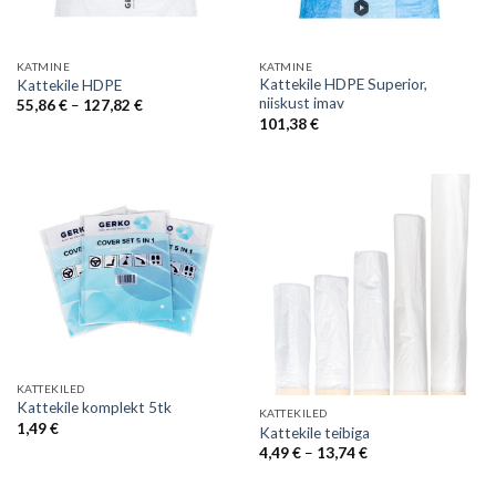
KATMINE
KATMINE
Kattekile HDPE Superior,
Kattekile HDPE
niiskust imav
Price
55,86
€
–
127,82
€
range:
101,38
€
55,86 €
through
127,82 €
KATTEKILED
Kattekile komplekt 5tk
KATTEKILED
1,49
€
Kattekile teibiga
Price
4,49
€
–
13,74
€
range:
4,49 €
through