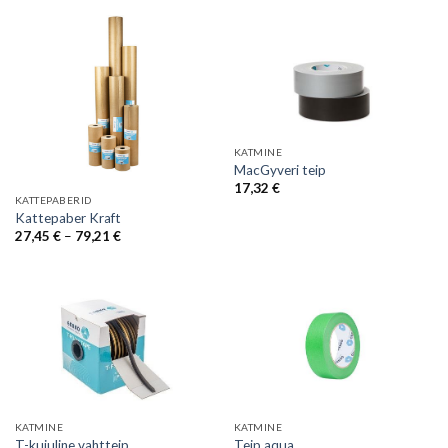
13,74 €
KATMINE
MacGyveri teip
17,32
€
KATTEPABERID
Kattepaber Kraft
Price
27,45
€
–
79,21
€
range:
27,45 €
through
79,21 €
KATMINE
KATMINE
T-kujuline vahtteip
Teip aqua