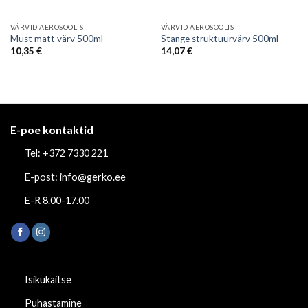
VÄRVID AEROSOOLIS
VÄRVID AEROSOOLIS
Must matt värv 500ml
Stange struktuurvärv 500ml
10,35
€
14,07
€
E-poe kontaktid
Tel: +372 7330 221
E-post: info@gerko.ee
E-R 8.00-17.00
Isikukaitse
Puhastamine