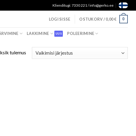
Klienditugi: 7330 221 / info@gerko.ee
0
LOGI SISSE
OSTUKORV /
0,00
€
ÄRVIMINE
LAKKIMINE
POLEERIMINE
ksik tulemus