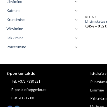
Lihvimine
Katmine
KETTAD
Kruntimine
Lihvimisketas 
0,45
€
–
0,52
€
Värvimine
Lakkimine
Poleerimine
E-poe kontaktid
Isikukaitse
Tel: +372 7330 221
Puhastami
E-post: info@gerko.ee
Liimimine
E-R 8.00-17.00
Pahteldam
Lihvimine