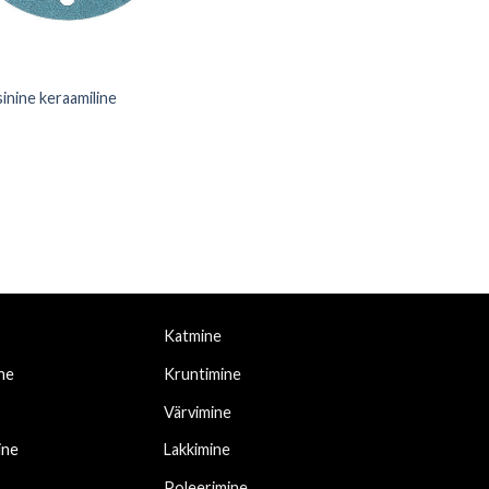
sinine keraamiline
Price
range:
0,45 €
through
0,52 €
Katmine
ne
Kruntimine
Värvimine
ine
Lakkimine
Poleerimine