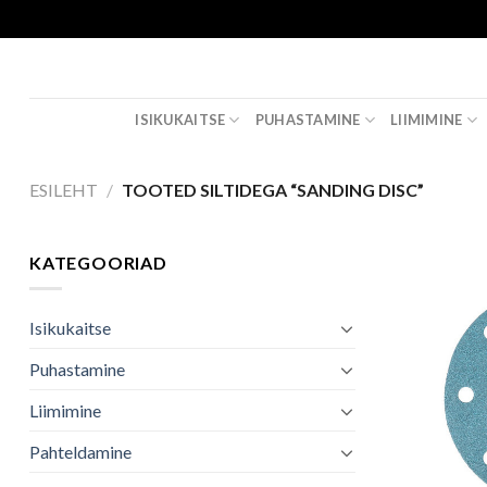
Skip
to
content
ISIKUKAITSE
PUHASTAMINE
LIIMIMINE
ESILEHT
/
TOOTED SILTIDEGA “SANDING DISC”
KATEGOORIAD
Isikukaitse
Puhastamine
Liimimine
Pahteldamine