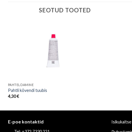
SEOTUD TOOTED
PAHTELDAMINE
Pahtli kõvendi tuubis
4,30
€
E-poe kontaktid
Isikukaitse
Tel: +372 7330 221
Puhastami