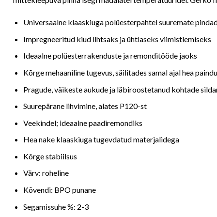
Universaalne klaaskiuga polüesterpahtel suuremate pindad
Impregneeritud kiud lihtsaks ja ühtlaseks viimistlemiseks
Ideaalne polüesterrakenduste ja remonditööde jaoks
Kõrge mehaaniline tugevus, säilitades samal ajal hea paind
Pragude, väikeste aukude ja läbiroostetanud kohtade sild
Suurepärane lihvimine, alates P120-st
Veekindel; ideaalne paadiremondiks
Hea nake klaaskiuga tugevdatud materjalidega
Kõrge stabiilsus
Värv: roheline
Kõvendi: BPO punane
Segamissuhe %: 2-3