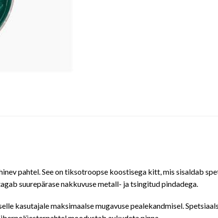
ev pahtel. See on tiksotroopse koostisega kitt, mis sisaldab spetsi
tagab suurepärase nakkuvuse metall- ja tsingitud pindadega.
elle kasutajale maksimaalse mugavuse pealekandmisel. Spetsiaalse v
fiiberpolüesterpahtel moodustab aukudeta pinna.