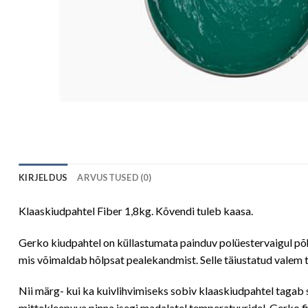
KIRJELDUS
ARVUSTUSED (0)
Klaaskiudpahtel Fiber 1,8kg. Kõvendi tuleb kaasa.
Gerko kiudpahtel on küllastumata painduv polüestervaigul põhin
mis võimaldab hõlpsat pealekandmist. Selle täiustatud valem 
Nii märg- kui ka kuivlihvimiseks sobiv klaaskiudpahtel tagab s
mittekleepuva pinna isegi madalatel temperatuuridel. Gerko 