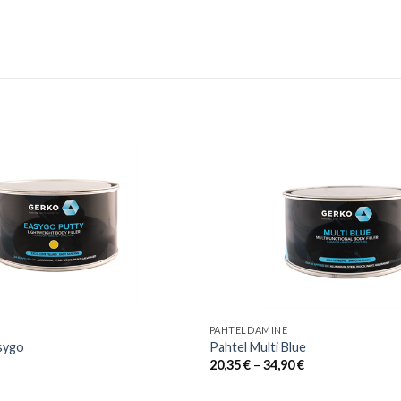
PAHTELDAMINE
sygo
Pahtel Multi Blue
Price
20,35
€
–
34,90
€
range:
20,35 €