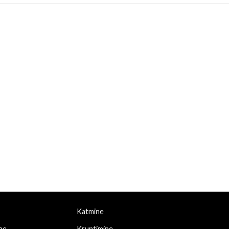
through
34,90 €
Katmine
ne
Kruntimine