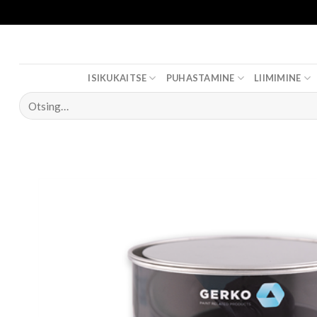
Skip
to
content
ISIKUKAITSE
PUHASTAMINE
LIIMIMINE
Otsi: