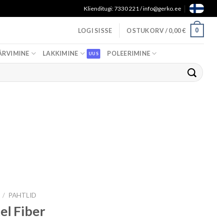
Klienditugi: 7330 221 / info@gerko.ee
0
LOGI SISSE
OSTUKORV /
0,00
€
ÄRVIMINE
LAKKIMINE
POLEERIMINE
/
PAHTLID
el Fiber