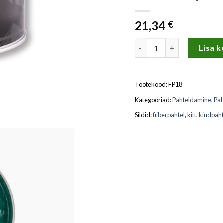
21,34
€
Klaaskiudpahtel Fiber kog
Lisa k
Tootekood:
FP18
Kategooriad:
Pahteldamine
,
Pah
Sildid:
fiiberpahtel
,
kitt
,
kiudpaht