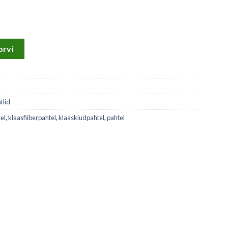
us
orvi
tlid
el
,
klaasfiiberpahtel
,
klaaskiudpahtel
,
pahtel