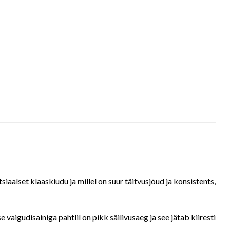
aalset klaaskiudu ja millel on suur täitvusjõud ja konsistents,
aigudisainiga pahtlil on pikk säilivusaeg ja see jätab kiiresti