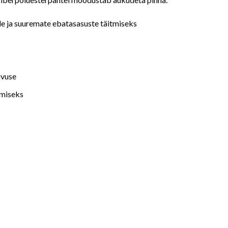
e ja suuremate ebatasasuste täitmiseks
uvuse
amiseks