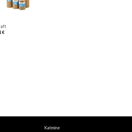
aft
Price
1
€
range:
27,45 €
through
79,21 €
Katmine