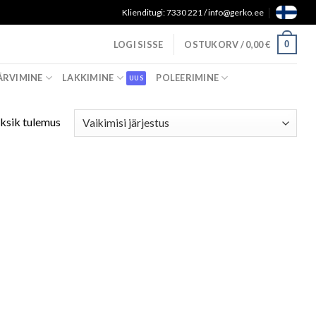
Klienditugi: 7330 221 / info@gerko.ee
0
LOGI SISSE
OSTUKORV /
0,00
€
ÄRVIMINE
LAKKIMINE
POLEERIMINE
ksik tulemus