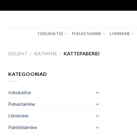
Skip
to
content
ISIKUKAITSE
PUHASTAMINE
LIIMIMINE
ESILEHT
/
KATMINE
/
KATTEPABERID
KATEGOORIAD
Isikukaitse
Puhastamine
Liimimine
Pahteldamine