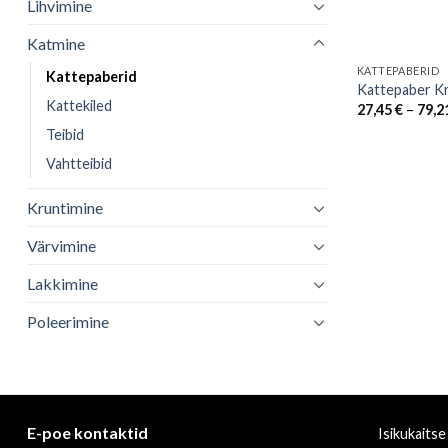
Lihvimine
Katmine
KATTEPABERID
Kattepaberid
Kattepaber Kr
Kattekiled
27,45
€
–
79,2
Teibid
Vahtteibid
Kruntimine
Värvimine
Lakkimine
Poleerimine
E-poe kontaktid
Isikukaitse