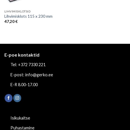
LIHVIMISKLOTSID
Lihvimisklots 115 x 230 mm
47,20
€
E-poe kontaktid
Tel: +372 7330 221
E-post: info@gerko.ee
E-R 8.00-17.00
Isikukaitse
Puhastamine