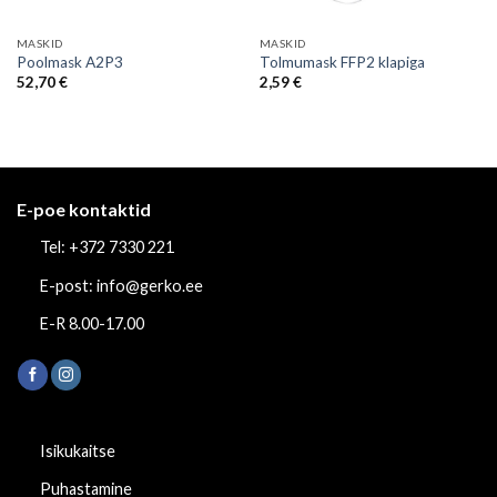
MASKID
MASKID
Poolmask A2P3
Tolmumask FFP2 klapiga
52,70
€
2,59
€
E-poe kontaktid
Tel: +372 7330 221
E-post: info@gerko.ee
E-R 8.00-17.00
Isikukaitse
Puhastamine