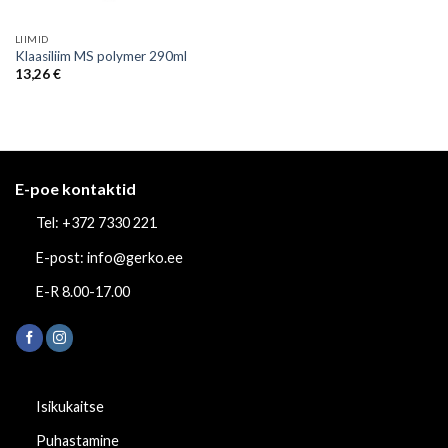
LIIMID
Klaasiliim MS polymer 290ml
13,26
€
E-poe kontaktid
Tel: +372 7330 221
E-post: info@gerko.ee
E-R 8.00-17.00
Isikukaitse
Puhastamine