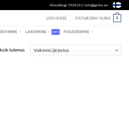
Klienditugi: 7330 221 / info@gerko.ee
0
LOGI SISSE
OSTUKORV /
0,00
€
ÄRVIMINE
LAKKIMINE
POLEERIMINE
ksik tulemus