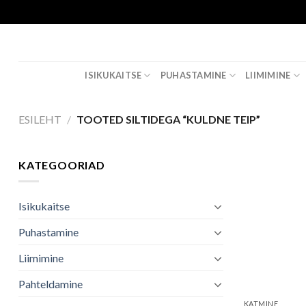
Skip
to
content
ISIKUKAITSE
PUHASTAMINE
LIIMIMINE
ESILEHT
/
TOOTED SILTIDEGA “KULDNE TEIP”
KATEGOORIAD
Isikukaitse
Puhastamine
Liimimine
Pahteldamine
KATMINE