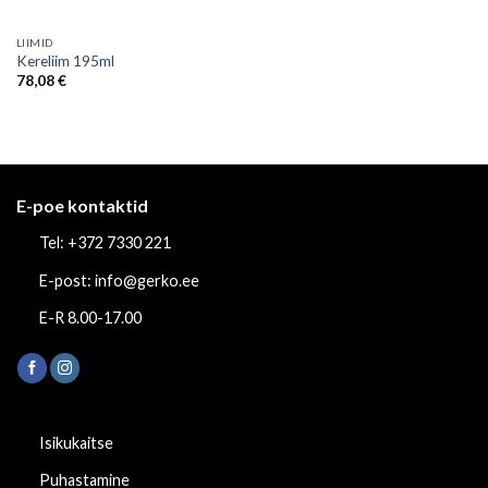
LIIMID
Kereliim 195ml
78,08
€
E-poe kontaktid
Tel: +372 7330 221
E-post: info@gerko.ee
E-R 8.00-17.00
Isikukaitse
Puhastamine