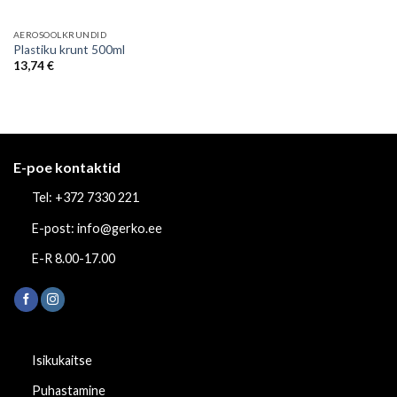
AEROSOOLKRUNDID
Plastiku krunt 500ml
13,74
€
E-poe kontaktid
Tel: +372 7330 221
E-post: info@gerko.ee
E-R 8.00-17.00
Isikukaitse
Puhastamine