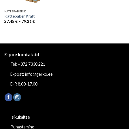
KATTEPABERID
Kattepaber Kraft
Price
27,45
€
–
79,21
€
range:
27,45 €
through
79,21 €
E-poe kontaktid
Tel: +372 7330 221
E-post: info@gerko.ee
E-R 8.00-17.00
Isikukaitse
Puhastamine