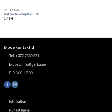
KATTEKILED
Kattekile komplekt 5tk
1,49
€
E-poe kontaktid
Tel: +372 7330 221
E-post: info@gerko.ee
E-R 8.00-17.00
Isikukaitse
Puhastamine